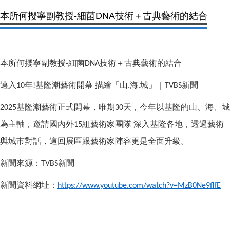
本所何攖寧副教授-細菌DNA技術＋古典藝術的結合
本所何攖寧副教授
細菌
技術＋古典藝術的結合
-
DNA
邁入
年
基隆潮藝術開幕
描繪「山
海
城」｜
新聞
10
!
.
.
TVBS
基隆潮藝術正式開幕，唯期
天，今年以基隆的山、海、城
2025
30
為主軸，邀請國內外
組藝術家團隊
深入基隆各地，透過藝術
15
與城市對話，這回展區跟藝術家陣容更是全面升級。
新聞來源：
新聞
TVBS
新聞資料網址：
https://www.youtube.com/watch?v=MzB0Ne9flfE