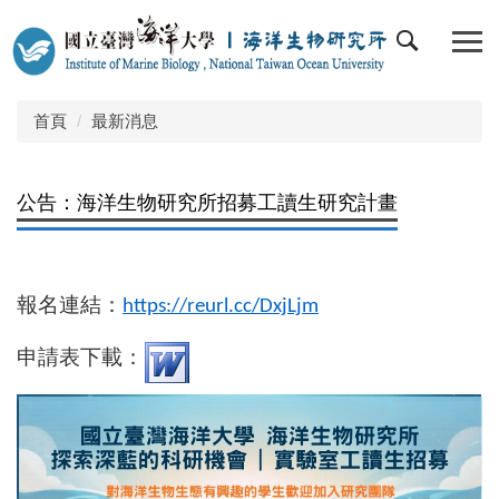
跳
到
主
要
內
首頁
最新消息
容
區
公告：海洋生物研究所招募工讀生研究計畫
報名連結：
https://reurl.cc/DxjLjm
申請表下載：