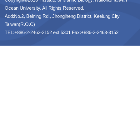
Ocean University. All Rights Reserved.
Add:No.2, Beining Rd., Jhongjheng District, Keelung City,
Taiwan(R.O.C)
TEL:+886-2-2462-2192 ext 5301 Fax:+886-2-2463-3152