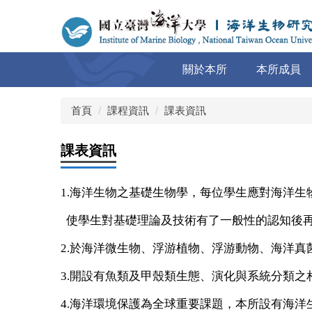
跳
到
主
要
關於本所
本所成員
內
容
區
首頁
課程資訊
課表資訊
課表資訊
1.海洋生物之基礎生物學，每位學生應對海洋
使學生對基礎理論及技術有了一般性的認知後再
2.於海洋微生物、浮游植物、浮游動物、海洋
3.開設有魚類及甲殼類生態、演化與系統分類
4.海洋環境保護為全球重要課題，本所設有海