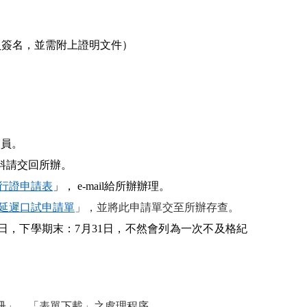
員簽名，並需附上證明文件）
人員。
料請交回所辦。
行證申請表
」， e-mail給所辦辦理。
延遲口試申請單
」，並將此申請單交至所辦存查。
1日，下學期末：7月31日，不然會列為一次不及格紀
冊
」、「
表單下載
」之處理程序。