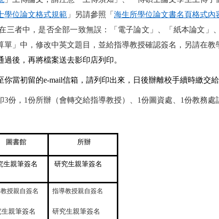
士學位論文格式規範
」另請參照「
海生所學位論文書名頁格式內
在三者中，是否全部一致無誤：「電子論文」、「紙本論文」
算單」中，修改中英文題目，並給指導教授確認簽名，另請在教
通過後，再將檔案送去影印店列印。
你當初留的e-mail信箱，請列印出來，日後辦離校手續時繳交
3份，1份所辦（會轉交給指導教授）、1份圖資處、1份教務處
圖書館
所辦
究生親筆簽名
研究生親筆簽名
導教授親自簽名
指導教授親自簽名
究生親筆簽名
研究生親筆簽名