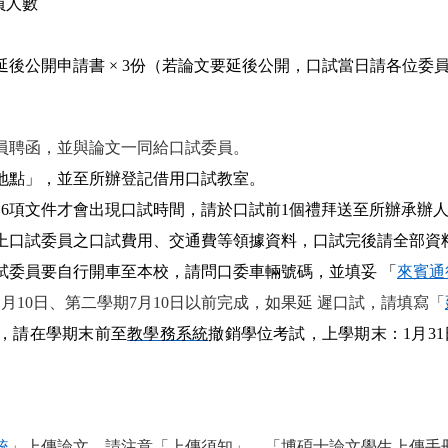
員人數
後公開申請書 × 3份（若論文要延後公開，口試當日請各位委
委員聘函，並與論文一同給口試委員。
地點」，並至所辦登記借用口試教室。
6項文件才會出現口試時間，請於口試前1個禮拜送至所辦承辦
上口試委員之口試費用、交通費等領據資料，口試完後請全部資
試委員要自行開車至本校，請問口委車輛號碼，並填妥 「
來賓通
月10日、第二學期7月10日以前完成，如果延 遲口試，請填寫「
，請在學期末前至
教學務系統
撤銷學位考試，上學期末：1月3
統
」上傳論文，請注意「
上傳須知
」、「
博碩士論文學生上傳手