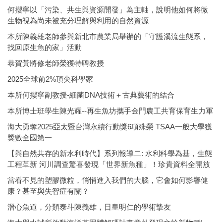
何攖寧以「污染、共生與資源開發」為主軸，說明他如何將微
生物視為尚未被充分理解與利用的自然資源
本所陳義雄老師參與新北市農業局舉辦的「守護溪流生態系，
找回原生魚的家」活動
恭賀黃將修老師榮獲特聘教授
2025全球前2%頂尖科學家
本所何攖寧副教授-細菌DNA技術＋古典藝術的結合
本所博士班學生陳光耀--再生魚坊攜手金門農工共育保育生力軍
海大勇奪2025亞太暨台灣永續行動獎6項殊榮 TSAA一般大學獲
獎數全國第一
【與自然共存的新水利時代】系列報導二: 水利科學為基，生態
工程革新 河川調查驚喜發現「世界新魚種」！珍貴資料全開放
當看不見的塑膠微粒，悄悄進入我們的大腦，它會如何影響健
康？甚至與失智症有關？
潛心魚道，分類泰斗陳義雄，日皇明仁的學術摯友