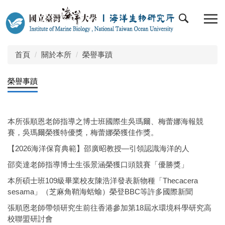
跳
到
主
要
內
首頁
關於本所
榮譽事蹟
容
區
榮譽事蹟
本所張順恩老師指導之博士班國際生吳瑪爾、梅蕾娜海報競
賽，吳瑪爾榮獲特優獎，梅蕾娜榮獲佳作獎。
【2026海洋保育典範】邵廣昭教授—引領認識海洋的人
邵奕達老師指導博士生張景涵榮獲口頭競賽「優勝獎」
本所碩士班109級畢業校友陳浩洋發表新物種「Thecacera
sesama」（芝麻角鞘海蛞蝓）榮登BBC等許多國際新聞
張順恩老師帶領研究生前往香港參加第18屆水環境科學研究高
校聯盟研討會