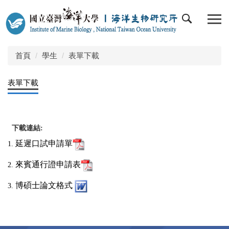
跳
到
主
要
內
首頁
學生
表單下載
容
區
表單下載
下載連結:
延遲口試申請單
1.
來賓通行證申請表
2.
博碩士論文格式
3.