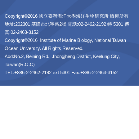
Copyright©2016 國立臺灣海洋大學海洋生物研究所 版權所有
地址:202301 基隆市北寧路2號 電話:02-2462-2192 轉 5301 傳
真:02-2463-3152
Copyright©2016 Institute of Marine Biology, National Taiwan
Ocean University. All Rights Reserved.
Add:No.2, Beining Rd., Jhongjheng District, Keelung City,
Taiwan(R.O.C)
TEL:+886-2-2462-2192 ext 5301 Fax:+886-2-2463-3152