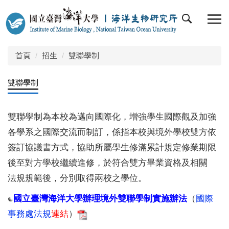
跳
到
主
要
內
首頁
招生
雙聯學制
容
區
雙聯學制
雙聯學制為本校為邁向國際化，增強學生國際觀及加強
各學系之國際交流而制訂，係指本校與境外學校雙方依
簽訂協議書方式，協助所屬學生修滿累計規定修業期限
後至對方學校繼續進修，於符合雙方畢業資格及相關
法規規範後，分別取得兩校之學位。
國立臺灣海洋大學辦理境外雙聯學制實施辦法
（
國際
事務處法規
連結
）