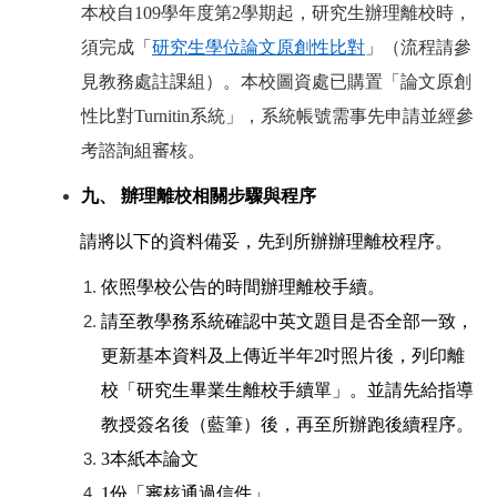
本校自109學年度第2學期起，研究生辦理離校時，
須完成「
研究生學位論文原創性比對
」（流程請參
見教務處註課組）。本校圖資處已購置「論文原創
性比對Turnitin系統」，系統帳號需事先申請並經參
考諮詢組審核。
九、 辦理離校相關步驟與程序
請將以下的資料備妥，先到所辦辦理離校程序。
依照學校公告的時間辦理離校手續。
請至教學務系統確認中英文題目是否全部一致，
更新基本資料及上傳近半年2吋照片後，列印離
校「研究生畢業生離校手續單」。並請先給指導
教授簽名後（藍筆）後，再至所辦跑後續程序。
3
本紙本論文
1
份
「審核通過信件」