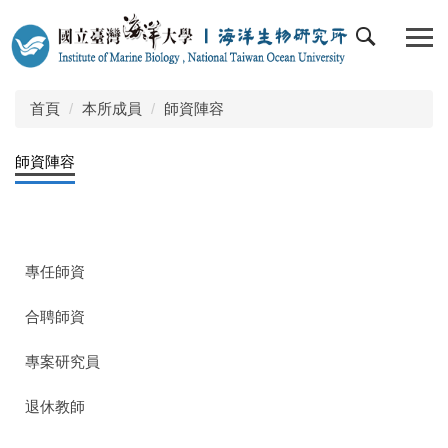
跳
到
主
要
內
首頁
本所成員
師資陣容
容
區
師資陣容
專任師資
合聘師資
專案研究員
退休教師