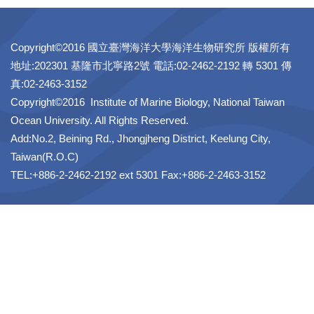
Copyright©2016 國立臺灣海洋大學海洋生物研究所 版權所有
地址:202301 基隆市北寧路2號 電話:02-2462-2192 轉 5301 傳
真:02-2463-3152
Copyright©2016 Institute of Marine Biology, National Taiwan
Ocean University. All Rights Reserved.
Add:No.2, Beining Rd., Jhongjheng District, Keelung City,
Taiwan(R.O.C)
TEL:+886-2-2462-2192 ext 5301 Fax:+886-2-2463-3152