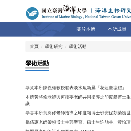
跳
到
主
要
關於本所
本所成員
內
容
區
首頁
學術研究
學術活動
學術活動
恭賀本所陳義雄教授發表淡水魚新屬「花蓮臺塘鱧」
本所黃將修老師與何攖寧老師共同指導之印度籍博士生琵雅於2
議
恭喜本所黃將修老師指導之印度籍博士班安妮莎榮獲世
楊倩惠老師帶領博士生郭聖育、碩士生許劼睿、黃怡瑄、