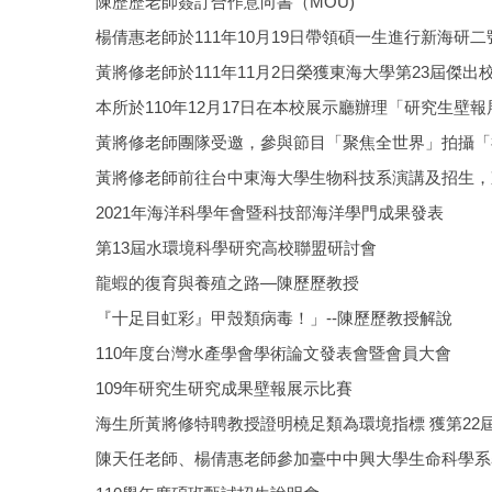
陳歷歷老師簽訂合作意向書（MOU)
楊倩惠老師於111年10月19日帶領碩一生進行新海研
黃將修老師於111年11月2日榮獲東海大學第23屆傑
本所於110年12月17日在本校展示廳辦理「研究生壁
黃將修老師團隊受邀，參與節目「聚焦全世界」拍攝「福爾摩沙守護
黃將修老師前往台中東海大學生物科技系演講及招生，
2021年海洋科學年會暨科技部海洋學門成果發表
第13屆水環境科學研究高校聯盟研討會
龍蝦的復育與養殖之路—陳歷歷教授
『十足目虹彩』甲殼類病毒！」--陳歷歷教授解說
110年度台灣水產學會學術論文發表會暨會員大會
109年研究生研究成果壁報展示比賽
海生所黃將修特聘教授證明橈足類為環境指標 獲第22
陳天任老師、楊倩惠老師參加臺中中興大學生命科學系