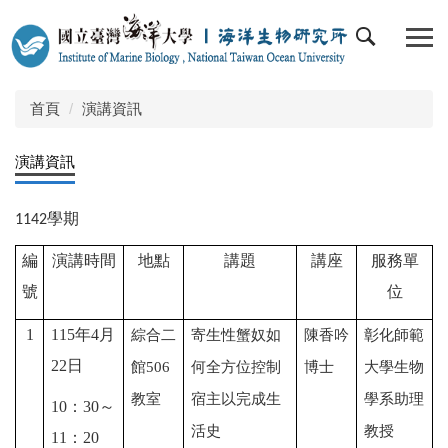
跳
到
主
要
內
首頁
演講資訊
容
區
演講資訊
學期
1142
編
演講時間
地點
講題
講座
服務單
號
位
1
115
年
4
月
綜合二
寄生性蟹奴如
陳香吟
彰化師範
22
日
館
506
何全方位控制
博士
大學生物
教室
宿主以完成生
學系助理
10
：
30
～
活史
教授
11
：
20