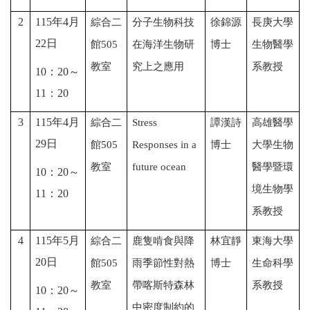
2
115
年
4
月
綜合二
分子生物科技
徐錦源
長庚大學
22
日
館
505
在海洋生物研
博士
生物醫學
教室
究上之應用
系教授
10
：
20
～
11
：
20
3
115
年
4
月
綜合二
Stress
譚漢詩
高雄醫學
29
日
館
505
Responses in a
博士
大學生物
教室
future ocean
醫學暨環
10
：
20
～
境生物學
11
：
20
系教授
4
115
年
5
月
綜合二
鹿隻啃食與降
林宜靜
東海大學
20
日
館
505
雨季節性對熱
博士
生命科學
教室
帶喀斯特森林
系教授
10
：
20
～
中密度制約的