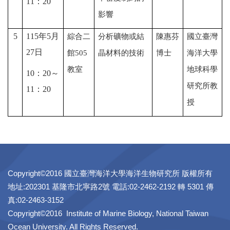
11
：
20
影響
5
115
年
5
月
綜合二
分析礦物或結
陳惠芬
國立臺灣
27
日
館
505
晶材料的技術
博士
海洋大學
教室
地球科學
10
：
20
～
研究所教
11
：
20
授
Copyright©2016 國立臺灣海洋大學海洋生物研究所 版權所有
地址:202301 基隆市北寧路2號 電話:02-2462-2192 轉 5301 傳
真:02-2463-3152
Copyright©2016 Institute of Marine Biology, National Taiwan
Ocean University. All Rights Reserved.