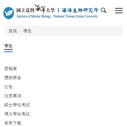
跳
到
主
要
內
首頁
學生
容
區
學生
壁報展
獎助學金
公告
注意事項
碩士學位考試
博士學位考試
表單下載