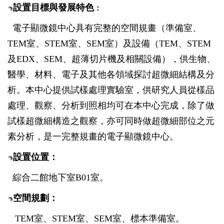
設置目標與發展特色
：
電子顯微鏡中心具有完整的空間規畫（準備室、
TEM
室、
STEM
室、
SEM
室）及設備（
TEM
、
STEM
及
EDX
、
SEM
、超薄切片機及相關設備），供生物、
醫學、材料、電子及其他各領域探討超微細結構及分
析。本中心提供試樣處理實驗室，供研究人員從樣品
處理、觀察、分析到照相均可在本中心完成，除了做
試樣超微細構造之觀察，亦可同時做超微細部位之元
素分析，是一完整規畫的電子顯微鏡中心。
設置位置：
綜合二館地下室
B01
室。
空間規劃：
TEM
室、
STEM
室、
SEM
室、標本準備室。