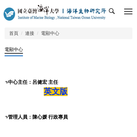
跳
到
主
要
內
首頁
連接
電顯中心
容
區
電顯中心
中心主任：呂健宏 主任
英文版
管理人員：陳心媛 行政專員