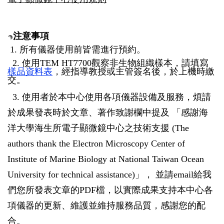
注意事項
1.
所有儀器使用前皆需進行預約。
2.
使用
TEM HT7700
觀察非生物組織樣本，請填寫
樣品資料表
，經指導教授或主管簽名後，於上機時繳
交。
3.
使用者於本中心使用各項儀器設備及服務，煩請
於成果發表時於文章、著作致謝欄中提及
「感謝海
洋大學海生所電子顯微鏡中心之技術支援
(
The
authors thank the Electron Microscopy Center of
Institute of Marine Biology at National Taiwan Ocean
University for technical assistance
)
」，
並請
email
給我
們您所發表文章的
PDF
檔，以實際成果支持本中心各
項儀器的更新、維護並維持服務品質，感謝您的配
合。